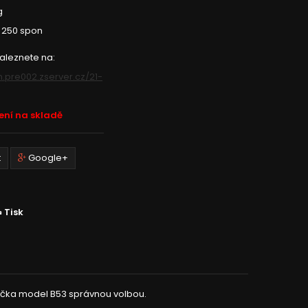
g
 250 spon
aleznete na:
m.pre002.zserver.cz/21-
není na skladě
t
Google+
Tisk
vačka model B53 správnou volbou.