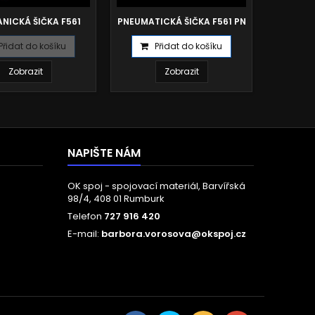
NICKÁ ŠIČKA F561
PNEUMATICKÁ ŠIČKA F561 PN
MECHAN
Přidat do košíku
Přidat do košíku
P
Zobrazit
Zobrazit
NAPIŠTE NÁM
OK spoj - spojovací materiál, Barvířská
98/4, 408 01 Rumburk
Telefon
727 916 420
E-mail:
barbora.vorosova@okspoj.cz