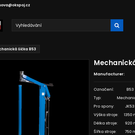
sova@okspoj.cz
hanická šička B53
Mechanická
Manufacturer:
Označení: B53
Typ: Mechanic
Pro spony: JK53
Výška stroje: 1350
Délka stroje: 920
Šířka stroje: 750