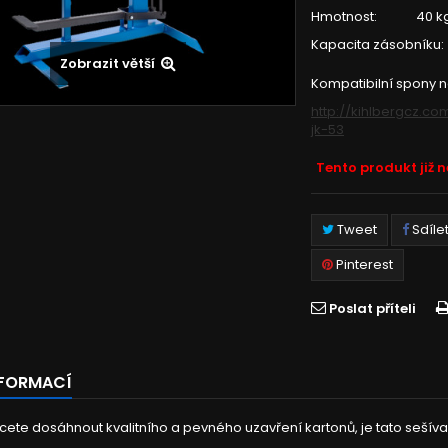
Hmotnost: 40 k
Kapacita zásobníku:
Zobrazit větší
Kompatibilní spony n
http://kihlbergcz.co
jk-53
Tento produkt již 
Tweet
Sdíle
Pinterest
Poslat příteli
NFORMACÍ
cete dosáhnout kvalitního a pevného uzavření kartonů, je tato seší