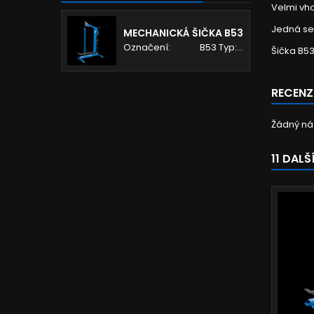
Velmi vho
Jedná se 
MECHANICKÁ ŠIČKA B53
Označení: B53 Typ:...
Šička
B53
RECENZ
Žádný náz
11 DAL