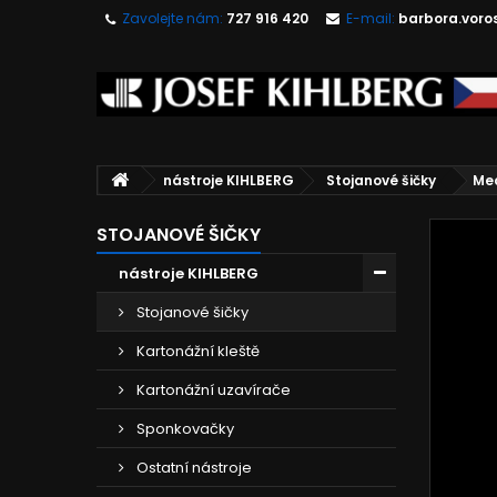
Zavolejte nám:
727 916 420
E-mail:
barbora.voro
nástroje KIHLBERG
Stojanové šičky
Mec
STOJANOVÉ ŠIČKY
nástroje KIHLBERG
Stojanové šičky
Kartonážní kleště
Kartonážní uzavírače
Sponkovačky
Ostatní nástroje