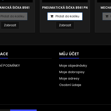
NICKÁ ŠIČKA B561
PNEUMATICKÁ ŠIČKA B561 PN
MECHA
Přidat do košíku
Přidat do košíku
Zobrazit
Zobrazit
MACE
MŮJ ÚČET
Í PODMÍNKY
Moje objednávky
Moje dobropisy
Moje adresy
Osobní údaje