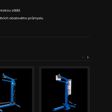
ysokou zátěž.
větvích obalového průmyslu.
<
>