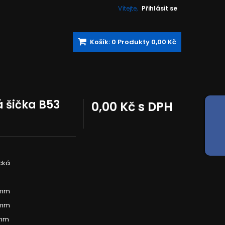
Vítejte,
Přihlásit se
Košík:
0
Produkty
0,00 Kč
 šička B53
0,00 Kč
s DPH
ká
 mm
 mm
 mm