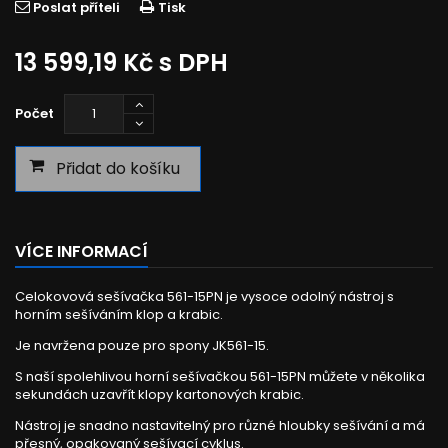
Poslat příteli
Tisk
13 599,19 Kč
s DPH
Počet
Přidat do košíku
VÍCE INFORMACÍ
Celokovová sešívačka 561-15PN je vysoce odolný nástroj s
horním sešíváním klop a krabic.
Je navržena pouze pro spony JK561-15.
S naší spolehlivou horní sešívačkou 561-15PN můžete v několika
sekundách uzavřít klopy kartonových krabic.
Nástroj je snadno nastavitelný pro různé hloubky sešívání a má
přesný, opakovaný sešívací cyklus.