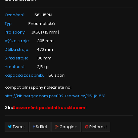
Označení:
561-15PN
Typ:
Pneumatická
Pro spony:
JK561 (15 mm)
Výška stroje:
305 mm
Délka stroje:
470 mm
Šířka stroje:
100 mm
Hmotnost:
2,5 kg
Kapacita zásobníku:
150 spon
Kompatibilní spony naleznete na:
http://kihlbergcz.com.pre002.zserver.cz/25-jk-561
2
ks
Upozornění: poslední kus skladem!
Tweet
Sdílet
Google+
Pinterest