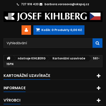
727 916 420
barbora.vorosova@okspoj.cz
Košík:
0
Produkty
0,00 Kč
nástroje KIHLBERG
Kartonážní uzavírače
561-
15PN
KARTONÁŽNÍ UZAVÍRAČE
INFORMACE
VÝROBCI