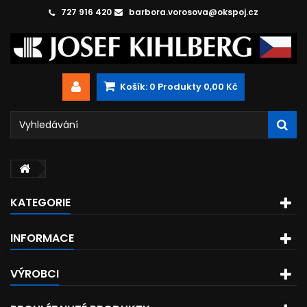
727 916 420
barbora.vorosova@okspoj.cz
Košík:
0
Produkty
0,00 Kč
KATEGORIE
INFORMACE
VÝROBCI